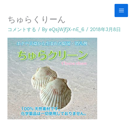
内
容
ちゅらくりーん
を
コメントする
/ By
eQsjWjfjX-nE_6
/
2018年3月8日
ス
キ
ッ
プ