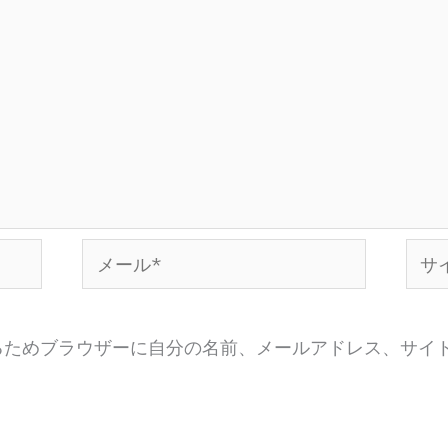
メ
サ
ー
イ
ル
ト
るためブラウザーに自分の名前、メールアドレス、サイ
*