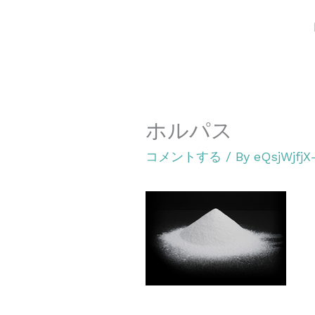
内
容
を
ス
キ
ホルパス
ッ
プ
コメントする
/ By
eQsjWjfj