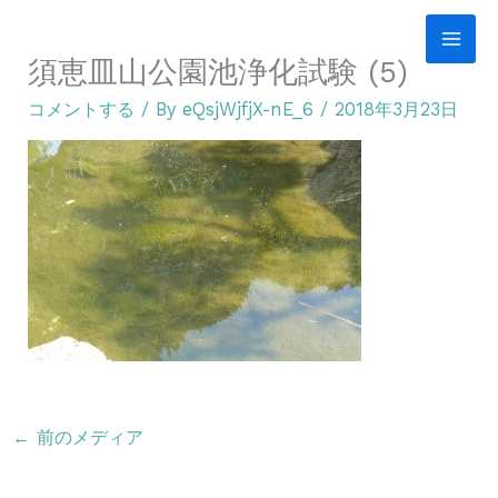
内
容
須恵皿山公園池浄化試験 (5)
を
コメントする
/ By
eQsjWjfjX-nE_6
/
2018年3月23日
ス
キ
ッ
プ
←
前のメディア