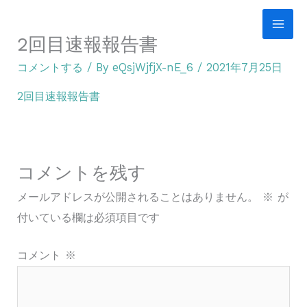
内
容
2回目速報報告書
を
コメントする
/ By
eQsjWjfjX-nE_6
/
2021年7月25日
ス
キ
2回目速報報告書
ッ
プ
コメントを残す
メールアドレスが公開されることはありません。
※
が
付いている欄は必須項目です
コメント
※