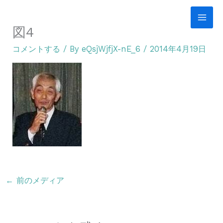
内
容
図4
を
コメントする
/ By
eQsjWjfjX-nE_6
/
2014年4月19日
ス
キ
ッ
プ
←
前のメディア