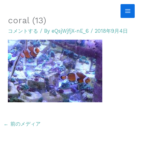
内
容
coral (13)
を
コメントする
/ By
eQsjWjfjX-nE_6
/
2018年9月4日
ス
キ
ッ
プ
←
前のメディア