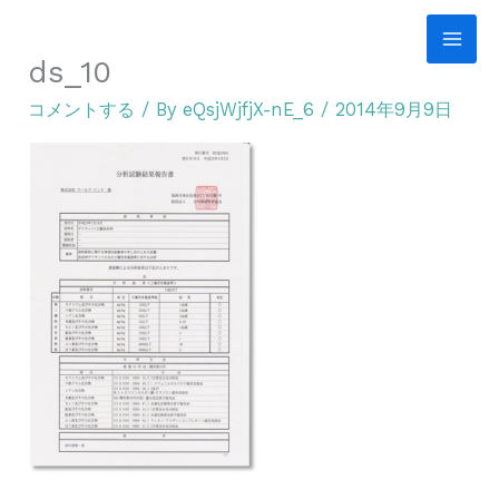
内
容
ds_10
を
コメントする
/ By
eQsjWjfjX-nE_6
/
2014年9月9日
ス
キ
ッ
プ