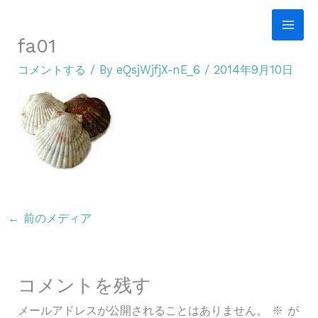
内
容
fa01
を
コメントする
/ By
eQsjWjfjX-nE_6
/
2014年9月10日
ス
キ
ッ
プ
←
前のメディア
コメントを残す
メールアドレスが公開されることはありません。
※
が