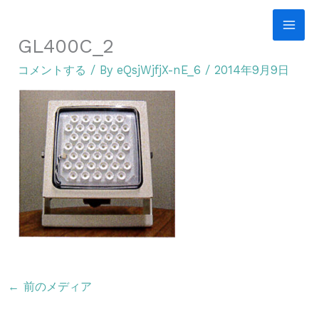
内
容
GL400C_2
を
コメントする
/ By
eQsjWjfjX-nE_6
/
2014年9月9日
ス
キ
ッ
プ
←
前のメディア