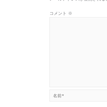
コメント
※
名
前