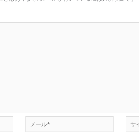
メ
サ
ー
イ