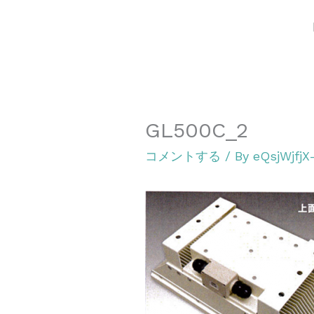
内
容
を
ス
キ
GL500C_2
ッ
プ
コメントする
/ By
eQsjWjfj