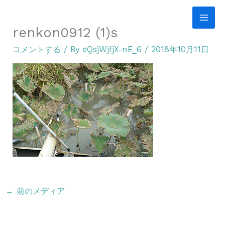
内
容
renkon0912 (1)s
を
コメントする
/ By
eQsjWjfjX-nE_6
/
2018年10月11日
ス
キ
ッ
プ
←
前のメディア