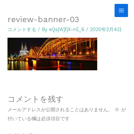
内
容
review-banner-03
を
コメントする
/ By
eQsjWjfjX-nE_6
/
2020年2月4日
ス
キ
ッ
プ
コメントを残す
メールアドレスが公開されることはありません。
※
が
付いている欄は必須項目です