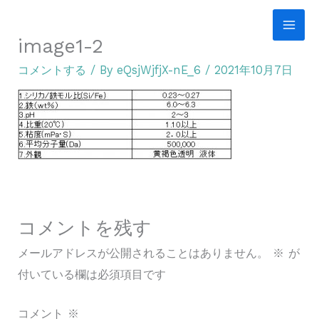
内
容
image1-2
を
コメントする
/ By
eQsjWjfjX-nE_6
/
2021年10月7日
ス
キ
ッ
プ
コメントを残す
メールアドレスが公開されることはありません。
※
が
付いている欄は必須項目です
コメント
※