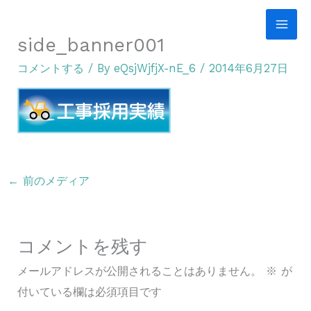
内
容
side_banner001
を
コメントする
/ By
eQsjWjfjX-nE_6
/
2014年6月27日
ス
キ
ッ
プ
←
前のメディア
コメントを残す
メールアドレスが公開されることはありません。
※
が
付いている欄は必須項目です