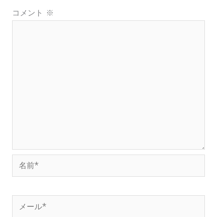
コメント
※
名
前
*
メ
ー