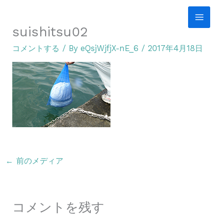
内
容
suishitsu02
を
コメントする
/ By
eQsjWjfjX-nE_6
/
2017年4月18日
ス
キ
ッ
プ
←
前のメディア
コメントを残す