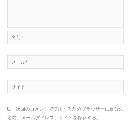
名
前
*
メ
ー
ル
サ
*
イ
ト
次回のコメントで使用するためブラウザーに自分の
名前、メールアドレス、サイトを保存する。