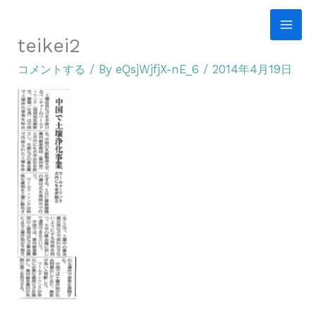
内
容
teikei2
を
コメントする
/ By
eQsjWjfjX-nE_6
/
2014年4月19日
ス
キ
ッ
プ